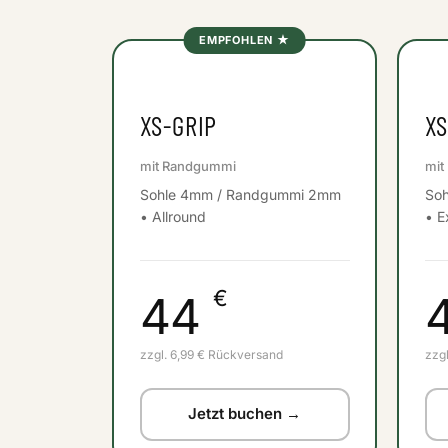
EMPFOHLEN ★
XS-GRIP
XS
mit Randgummi
mit
Sohle 4mm / Randgummi 2mm
So
• Allround
• E
€
44
zzgl. 6,99 € Rückversand
zzg
Jetzt buchen →