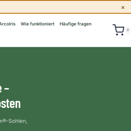
×
ArcoIris
Wie funktioniert
Häufige fragen
0
 –
osten
am®-Sohlen,