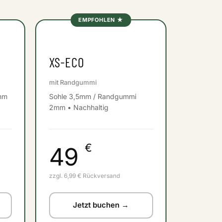
EMPFOHLEN ★
XS-ECO
mit Randgummi
mm
Sohle 3,5mm / Randgummi
2mm • Nachhaltig
€
49
zzgl. 6,99 € Rückversand
Jetzt buchen →