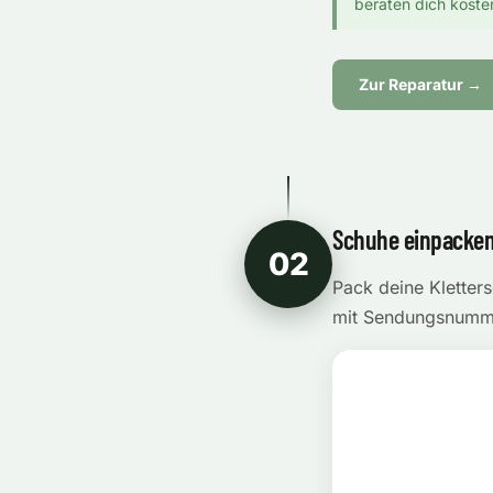
beraten dich koste
Zur Reparatur →
Schuhe einpacken
02
Pack deine Kletter
mit Sendungsnumme