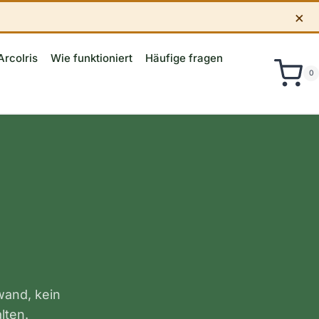
×
ArcoIris
Wie funktioniert
Häufige fragen
0
wand, kein
lten.