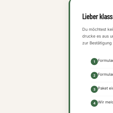
Lieber klass
Du möchtest kei
drucke es aus u
zur Bestätigung
Formula
Formula
Paket ei
Wir mel