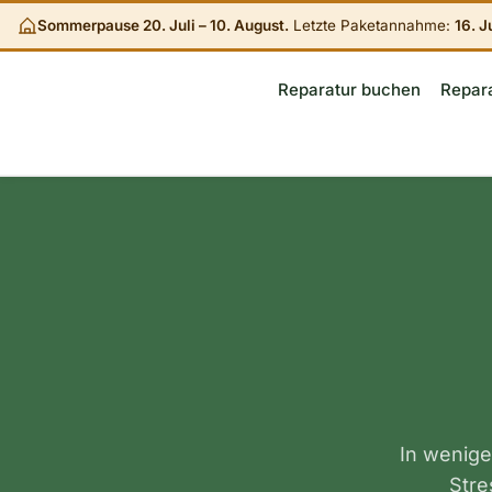
Sommerpause 20. Juli – 10. August.
Letzte Paketannahme:
16. Ju
Zum
Reparatur buchen
Repara
Inhalt
springen
In wenige
Stre